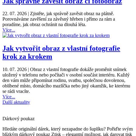
Jak správně zavěsit obraz či fotoobraz
22. 07. 2026 |
Zjistěte, jak správně zavěsit obraz na plátně.
Porovnáváme zavěšení za závěsný hřeben i přímo za rám a
poradíme, jak obraz ochránit na dlouhá léta.
Více...
Jak vytvořit obraz z vlastní fotografie
krok za krokem
10. 07. 2026 |
Obraz z vlastní fotografie dokáže proměnit snímek
uložený v telefonu nebo počítači v osobní součást interiéru. Každý
den vám může připomínat rodinu, svatbu, společnou dovolenou,
oblíbené místo, domácího mazlíčka nebo jiný okamžik, ke kterému
se rádi vracíte.
Více...
Další aktuality
Dárkový poukaz
Hledáte originální dárek, který nezapadne do šuplíku? Pořiďte svým
blízkým dárkový poukaz Ztisk – elegantní možnost, jak darovat tisk