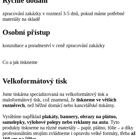
Rychlé dodání
zpracování zakázky v rozmezí 3-5 dnů, pokud máme potřebné
materiály na skladě
Osobní přístup
konzultace a poradneství v ceně zpracování zakázky
Co a jak tiskneme
Velkoformátový tisk
Jsme tiskárna specializovaná na velkoformátový tisk a
maloformátový tisk, což znamená, že
tiskneme ve větších
rozměrech
, než běžné domácí nebo kancelářské tiskárny.
Vyrábíme například
plakáty, bannery, obrazy na plátno,
samolepky, výlohové polepy nebo reklamy na auta
. Tyto
produkty tiskneme na různé materiály – papír, plátno, fólie – a díky
profesionálním strojům zvládneme i opravdu velké formáty, třeba
až
160 cm na šířku
.