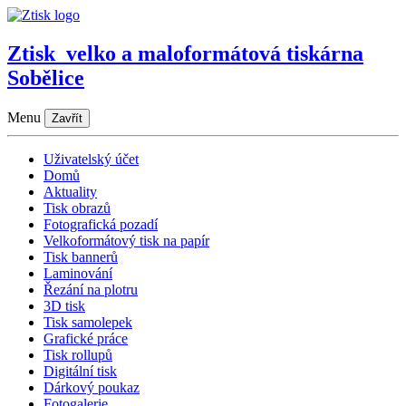
Ztisk
velko a maloformátová tiskárna
Sobělice
Menu
Zavřít
Uživatelský účet
Domů
Aktuality
Tisk obrazů
Fotografická pozadí
Velkoformátový tisk na papír
Tisk bannerů
Laminování
Řezání na plotru
3D tisk
Tisk samolepek
Grafické práce
Tisk rollupů
Digitální tisk
Dárkový poukaz
Fotogalerie