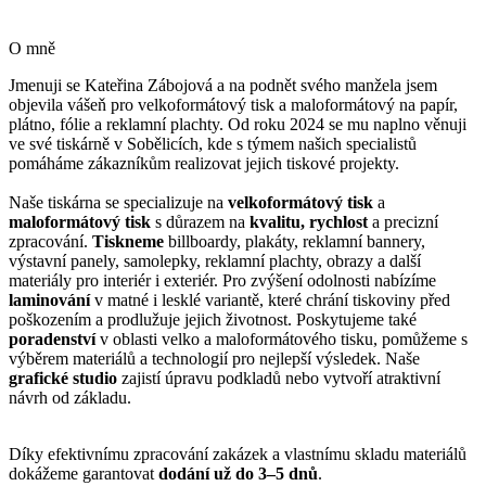
O mně
Jmenuji se Kateřina Zábojová a na podnět svého manžela jsem
objevila vášeň pro velkoformátový tisk a maloformátový na papír,
plátno, fólie a reklamní plachty. Od roku 2024 se mu naplno věnuji
ve své tiskárně v Sobělicích, kde s týmem našich specialistů
pomáháme zákazníkům realizovat jejich tiskové projekty.
Naše tiskárna se specializuje na
velkoformátový tisk
a
maloformátový tisk
s důrazem na
kvalitu, rychlost
a precizní
zpracování.
Tiskneme
billboardy, plakáty, reklamní bannery,
výstavní panely, samolepky, reklamní plachty, obrazy a další
materiály pro interiér i exteriér. Pro zvýšení odolnosti nabízíme
laminování
v matné i lesklé variantě, které chrání tiskoviny před
poškozením a prodlužuje jejich životnost. Poskytujeme také
poradenství
v oblasti velko a maloformátového tisku, pomůžeme s
výběrem materiálů a technologií pro nejlepší výsledek. Naše
grafické studio
zajistí úpravu podkladů nebo vytvoří atraktivní
návrh od základu.
Díky efektivnímu zpracování zakázek a vlastnímu skladu materiálů
dokážeme garantovat
dodání už do 3–5 dnů
.