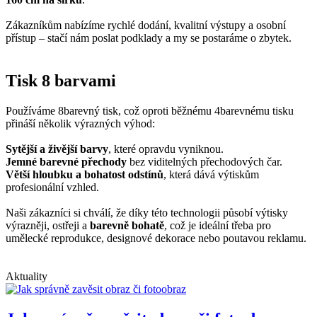
Zákazníkům nabízíme rychlé dodání, kvalitní výstupy a osobní
přístup – stačí nám poslat podklady a my se postaráme o zbytek.
Tisk 8 barvami
Používáme 8barevný tisk, což oproti běžnému 4barevnému tisku
přináší několik výrazných výhod:
Sytější a živější barvy
, které opravdu vyniknou.
Jemné barevné přechody
bez viditelných přechodových čar.
Větší hloubku a bohatost odstínů
, která dává výtiskům
profesionální vzhled.
Naši zákazníci si chválí, že díky této technologii působí výtisky
výrazněji, ostřeji a
barevně bohatě
, což je ideální třeba pro
umělecké reprodukce, designové dekorace nebo poutavou reklamu.
Aktuality