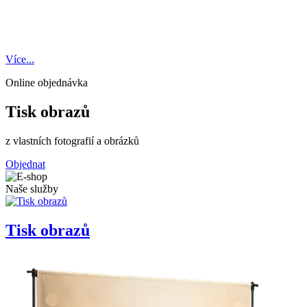
V
P
Více...
V
V
V
V
V
V
V
V
V
V
V
Online objednávka
Tisk obrazů
z vlastních fotografií a obrázků
Objednat
Naše služby
Tisk obrazů