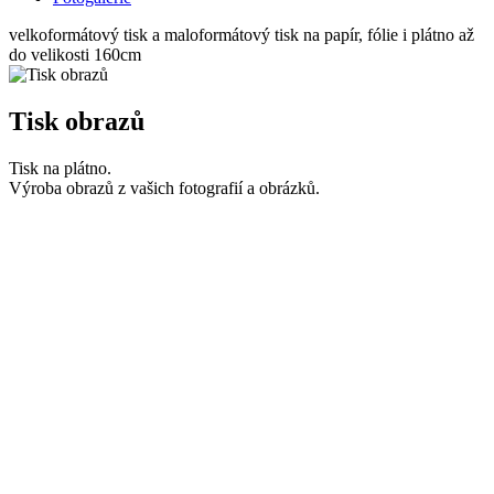
velkoformátový tisk a maloformátový tisk na papír, fólie i plátno až
v
v
v
v
v
v
v
v
v
v
v
do velikosti 160cm
d
d
d
d
d
d
d
d
d
d
d
Tisk obrazů
Tisk na plátno.
V
V
V
L
V
Z
T
P
T
D
Výroba obrazů z vašich fotografií a obrázků.
G
G
G
K
P
F
V
V
V
D