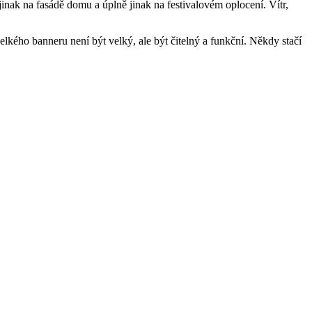
 jinak na fasádě domu a úplně jinak na festivalovém oplocení. Vítr,
lkého banneru není být velký, ale být čitelný a funkční. Někdy stačí