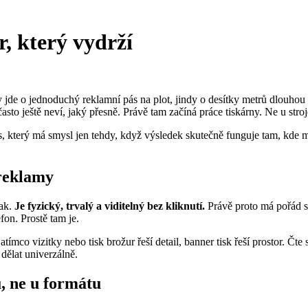
, který vydrží
de o jednoduchý reklamní pás na plot, jindy o desítky metrů dlouhou pl
asto ještě neví, jaký přesně. Právě tam začíná práce tiskárny. Ne u stroj
es, který má smysl jen tehdy, když výsledek skutečně funguje tam, kde 
 reklamy
pak.
Je fyzický, trvalý a viditelný bez kliknutí.
Právě proto má pořád s
fon. Prostě tam je.
Zatímco vizitky nebo tisk brožur řeší detail, banner tisk řeší prostor. Čte
 dělat univerzálně.
, ne u formátu