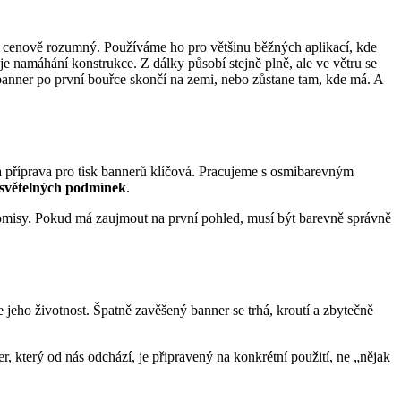
je cenově rozumný. Používáme ho pro většinu běžných aplikací, kde
e namáhání konstrukce. Z dálky působí stejně plně, ale ve větru se
i banner po první bouřce skončí na zemi, nebo zůstane tam, kde má. A
vná příprava pro tisk bannerů klíčová. Pracujeme s osmibarevným
ch světelných podmínek
.
promisy. Pokud má zaujmout na první pohled, musí být barevně správně
jeho životnost. Špatně zavěšený banner se trhá, kroutí a zbytečně
r, který od nás odchází, je připravený na konkrétní použití, ne „nějak