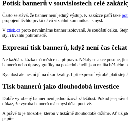
Potisk bannerů v souvislostech celé zakázk
Často se stává, že banner není jediný výstup. K zakázce patří také
pot
propojení těchto prvků dává vizuální komunikaci smysl.
V
ztisk.cz
proto nevnímáme banner izolovaně. Je součástí celku. Stejně
styl i kvalitu pohromadě.
Expresní tisk bannerů, když není čas čekat
Ne každá zakázka má měsíce na přípravu. Někdy se akce posune, jindy
bannerů nebo úpravy grafiky na poslední chvíli jsou realita běžného 
Rychlost ale nesmí jít na úkor kvality. I při expresní výrobě platí stej
Tisk bannerů jako dlouhodobá investice
Dobře vyrobený banner není jednorázová záležitost. Pokud je správně u
důkaz, že výroba bannerů má smysl dělat poctivě.
A právě to je filozofie, kterou v tiskárně dlouhodobě držíme. Ať už j
papíře.