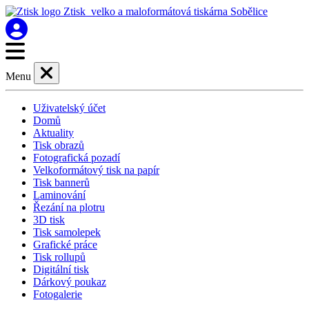
Ztisk
velko a maloformátová tiskárna Sobělice
Menu
Zavřít
Uživatelský účet
Domů
Aktuality
Tisk obrazů
Fotografická pozadí
Velkoformátový tisk na papír
Tisk bannerů
Laminování
Řezání na plotru
3D tisk
Tisk samolepek
Grafické práce
Tisk rollupů
Digitální tisk
Dárkový poukaz
Fotogalerie