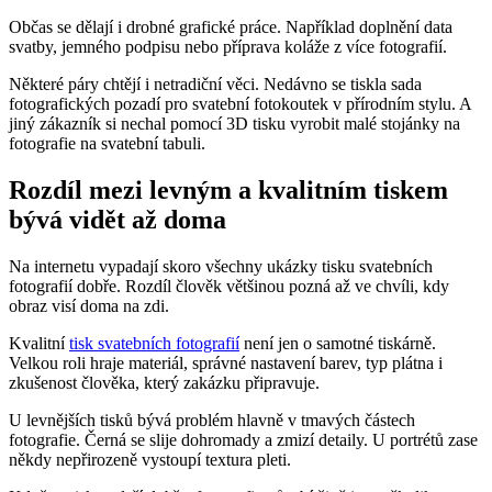
Občas se dělají i drobné grafické práce. Například doplnění data
svatby, jemného podpisu nebo příprava koláže z více fotografií.
Některé páry chtějí i netradiční věci. Nedávno se tiskla sada
fotografických pozadí pro svatební fotokoutek v přírodním stylu. A
jiný zákazník si nechal pomocí 3D tisku vyrobit malé stojánky na
fotografie na svatební tabuli.
Rozdíl mezi levným a kvalitním tiskem
bývá vidět až doma
Na internetu vypadají skoro všechny ukázky tisku svatebních
fotografií dobře. Rozdíl člověk většinou pozná až ve chvíli, kdy
obraz visí doma na zdi.
Kvalitní
tisk svatebních fotografií
není jen o samotné tiskárně.
Velkou roli hraje materiál, správné nastavení barev, typ plátna i
zkušenost člověka, který zakázku připravuje.
U levnějších tisků bývá problém hlavně v tmavých částech
fotografie. Černá se slije dohromady a zmizí detaily. U portrétů zase
někdy nepřirozeně vystoupí textura pleti.