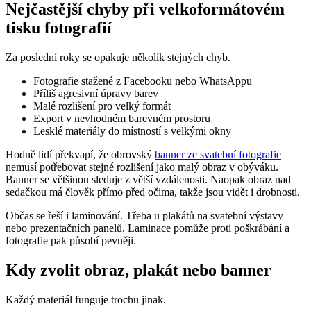
Nejčastější chyby při velkoformátovém
tisku fotografií
Za poslední roky se opakuje několik stejných chyb.
Fotografie stažené z Facebooku nebo WhatsAppu
Příliš agresivní úpravy barev
Malé rozlišení pro velký formát
Export v nevhodném barevném prostoru
Lesklé materiály do místností s velkými okny
Hodně lidí překvapí, že obrovský
banner ze svatební fotografie
nemusí potřebovat stejné rozlišení jako malý obraz v obýváku.
Banner se většinou sleduje z větší vzdálenosti. Naopak obraz nad
sedačkou má člověk přímo před očima, takže jsou vidět i drobnosti.
Občas se řeší i laminování. Třeba u plakátů na svatební výstavy
nebo prezentačních panelů. Laminace pomůže proti poškrábání a
fotografie pak působí pevněji.
Kdy zvolit obraz, plakát nebo banner
Každý materiál funguje trochu jinak.