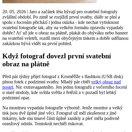
20. 05. 2026 | Jaro a začátek léta bývají pro svatební fotografy
zvláštní období. Po zimě se rozjíždí první svatby, diáře se plní a
spolu s focením přichází i jedna otázka - kde nechat vytisknout
svatební fotografie tak, aby na velkém formátu opravdu vypadaly
dobře? Ať už jde o obraz na plátně, plakát do obýváku nebo banner
na svatební veletrh, rozdíl mezi obyčejným tiskem a dobře udělanou
zakázkou bývá vidět na první pohled.
Když fotograf dovezl první svatební
obraz na plátně
Před pár týdny přijel fotograf z Kroměříže s flashkou (USB disk)
plnou fotek z podzimní svatby. Mladý pár chtěl
velký obraz nad
postel
. Nic extravagantního. Jen jednu fotografii z večerního focení
u staré stodoly, kde svítila světla z řetězů a v pozadí byl lehký
podzimní opar.
Na monitoru vypadala fotografie výborně. Jenže monitor a velký
tisk jsou dvě úplně jiné věci. Fotograf už měl zkušenost z jiné
tiskárny, kde mu tmavé části úplně zanikly a pleť měla podivně
oranžový odstín. Tentokrát nechtěl riskovat.