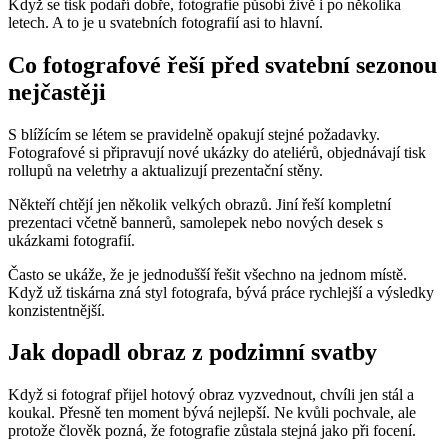
Když se tisk podaří dobře, fotografie působí živě i po několika
letech. A to je u svatebních fotografií asi to hlavní.
Co fotografové řeší před svatební sezonou
nejčastěji
S blížícím se létem se pravidelně opakují stejné požadavky.
Fotografové si připravují nové ukázky do ateliérů, objednávají tisk
rollupů na veletrhy a aktualizují prezentační stěny.
Někteří chtějí jen několik velkých obrazů. Jiní řeší kompletní
prezentaci včetně bannerů, samolepek nebo nových desek s
ukázkami fotografií.
Často se ukáže, že je jednodušší řešit všechno na jednom místě.
Když už tiskárna zná styl fotografa, bývá práce rychlejší a výsledky
konzistentnější.
Jak dopadl obraz z podzimní svatby
Když si fotograf přijel hotový obraz vyzvednout, chvíli jen stál a
koukal. Přesně ten moment bývá nejlepší. Ne kvůli pochvale, ale
protože člověk pozná, že fotografie zůstala stejná jako při focení.