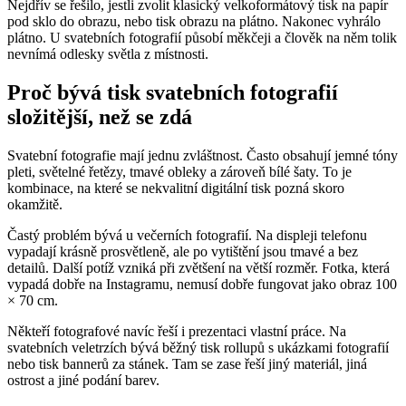
Nejdřív se řešilo, jestli zvolit klasický velkoformátový tisk na papír
pod sklo do obrazu, nebo tisk obrazu na plátno. Nakonec vyhrálo
plátno. U svatebních fotografií působí měkčeji a člověk na něm tolik
nevnímá odlesky světla z místnosti.
Proč bývá tisk svatebních fotografií
složitější, než se zdá
Svatební fotografie mají jednu zvláštnost. Často obsahují jemné tóny
pleti, světelné řetězy, tmavé obleky a zároveň bílé šaty. To je
kombinace, na které se nekvalitní digitální tisk pozná skoro
okamžitě.
Častý problém bývá u večerních fotografií. Na displeji telefonu
vypadají krásně prosvětleně, ale po vytištění jsou tmavé a bez
detailů. Další potíž vzniká při zvětšení na větší rozměr. Fotka, která
vypadá dobře na Instagramu, nemusí dobře fungovat jako obraz 100
× 70 cm.
Někteří fotografové navíc řeší i prezentaci vlastní práce. Na
svatebních veletrzích bývá běžný tisk rollupů s ukázkami fotografií
nebo tisk bannerů za stánek. Tam se zase řeší jiný materiál, jiná
ostrost a jiné podání barev.