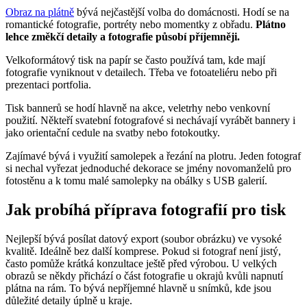
Obraz na plátně
bývá nejčastější volba do domácnosti. Hodí se na
romantické fotografie, portréty nebo momentky z obřadu.
Plátno
lehce změkčí detaily a fotografie působí příjemněji.
Velkoformátový tisk na papír se často používá tam, kde mají
fotografie vyniknout v detailech. Třeba ve fotoateliéru nebo při
prezentaci portfolia.
Tisk bannerů se hodí hlavně na akce, veletrhy nebo venkovní
použití. Někteří svatební fotografové si nechávají vyrábět bannery i
jako orientační cedule na svatby nebo fotokoutky.
Zajímavé bývá i využití samolepek a řezání na plotru. Jeden fotograf
si nechal vyřezat jednoduché dekorace se jmény novomanželů pro
fotostěnu a k tomu malé samolepky na obálky s USB galerií.
Jak probíhá příprava fotografií pro tisk
Nejlepší bývá posílat datový export (soubor obrázku) ve vysoké
kvalitě. Ideálně bez další komprese. Pokud si fotograf není jistý,
často pomůže krátká konzultace ještě před výrobou. U velkých
obrazů se někdy přichází o část fotografie u okrajů kvůli napnutí
plátna na rám. To bývá nepříjemné hlavně u snímků, kde jsou
důležité detaily úplně u kraje.