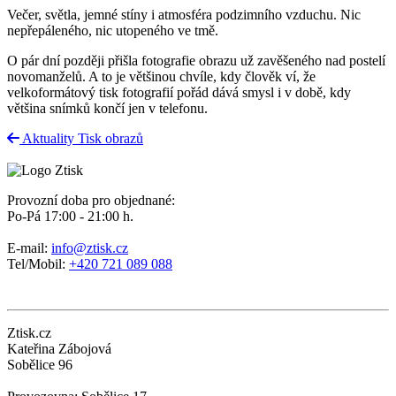
Večer, světla, jemné stíny i atmosféra podzimního vzduchu. Nic
nepřepáleného, nic utopeného ve tmě.
O pár dní později přišla fotografie obrazu už zavěšeného nad postelí
novomanželů. A to je většinou chvíle, kdy člověk ví, že
velkoformátový tisk fotografií pořád dává smysl i v době, kdy
většina snímků končí jen v telefonu.
Aktuality
Tisk obrazů
Provozní doba pro objednané:
Po-Pá 17:00 - 21:00 h.
E-mail:
info@ztisk.cz
Tel/Mobil:
+420 721 089 088
Ztisk.cz
Kateřina Zábojová
Sobělice 96