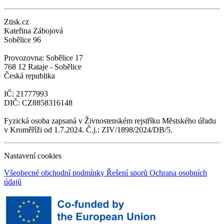
Ztisk.cz
Kateřina Zábojová
Sobělice 96
Provozovna: Sobělice 17
768 12 Rataje - Sobělice
Česká republika
IČ: 21777993
DIČ: CZ8858316148
Fyzická osoba zapsaná v Živnostenském rejstříku Městského úřadu
v Kroměříži od 1.7.2024. Č.j.: ZIV/1898/2024/DB/5.
Nastavení cookies
Všeobecné obchodní podmínky
Řešení sporů
Ochrana osobních
údajů