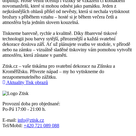
doplňují. Hosté velmi oceňují i vizitky se vzkazem či kontaktem
novomanželů, které si mohou odnést jako památku. Jeden z
nejkrásnějších ohlasů přišel od nevěsty, která si nechala vytisknout
brožury s příběhem vztahu – hosté si je během večera četli a
atmosféra byla jedním slovem kouzelná.
Tiskneme barevně, rychle a kvalitně. Díky 8barevné tiskové
technologii jsou barvy sytější, přirozenější a každá svatební
dekorace doslova září. Ať už plánujete svatbu ve stodole, v přírodě
nebo na zámku – vizuálně sladěné tiskoviny vám pomohou vytvořit
atmosféru, která zůstane v paměti.
Ztisk.cz – vaše tiskárna pro svatební dekorace na Zlínsku a
Kroměřížsku. Přivezte nápad – my ho vytiskneme do
nezapomenutelného zážitku.
Aktuality
Tisk obrazů
Provozní doba pro objednané:
Po-Pá 17:00 - 21:00 h.
E-mail:
info@ztisk.cz
Tel/Mobil:
+420 721 089 088