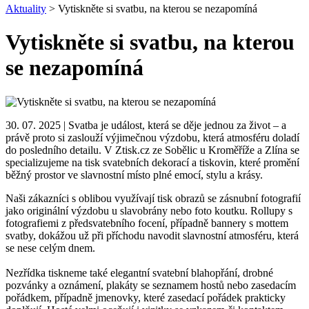
Aktuality
> Vytiskněte si svatbu, na kterou se nezapomíná
Vytiskněte si svatbu, na kterou
se nezapomíná
30. 07. 2025 | Svatba je událost, která se děje jednou za život – a
právě proto si zaslouží výjimečnou výzdobu, která atmosféru doladí
do posledního detailu. V Ztisk.cz ze Sobělic u Kroměříže a Zlína se
specializujeme na tisk svatebních dekorací a tiskovin, které promění
běžný prostor ve slavnostní místo plné emocí, stylu a krásy.
Naši zákazníci s oblibou využívají tisk obrazů se zásnubní fotografií
jako originální výzdobu u slavobrány nebo foto koutku. Rollupy s
fotografiemi z předsvatebního focení, případně bannery s mottem
svatby, dokážou už při příchodu navodit slavnostní atmosféru, která
se nese celým dnem.
Nezřídka tiskneme také elegantní svatební blahopřání, drobné
pozvánky a oznámení, plakáty se seznamem hostů nebo zasedacím
pořádkem, případně jmenovky, které zasedací pořádek prakticky