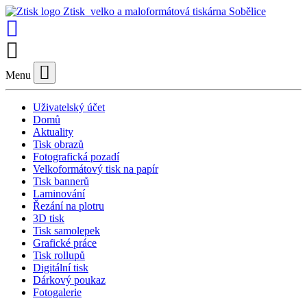
Ztisk
velko a maloformátová tiskárna Sobělice
Menu
Zavřít
Uživatelský účet
Domů
Aktuality
Tisk obrazů
Fotografická pozadí
Velkoformátový tisk na papír
Tisk bannerů
Laminování
Řezání na plotru
3D tisk
Tisk samolepek
Grafické práce
Tisk rollupů
Digitální tisk
Dárkový poukaz
Fotogalerie