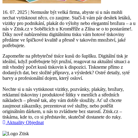
16. 07. 2025 | Nemusíte být velká firma, abyste si u nás mohli
nechat vytisknout něco, co zaujme. Stačí-li vám pár desítek letáků,
vizitky pro podnikání, plakát do výlohy nebo elegantní brožura – a u
nás v Ztisk.cz v Sobělicích u Kroměříže a Zlína se o to postaráme!.
Díky nově nabízenému digitálnímu tisku vám hotové tiskoviny
předáme ve špičkové kvalitě a přesně v takovém množství, jaké
potřebujete.
Zapomeňte na přebytečné tisíce kusů do šuplíku. Digitální tisk je
ideální, když potřebujete být pružní, reagovat na aktuální situaci a
mít vhodný počet kusů tiskovin k dispozici. Tiskneme přímo z
dodaných dat, bez složité přípravy, a výsledek? Ostré detaily, syté
barvy a profesionální dojem, který osloví.
Nechte si u nás vytisknout vizitky, pozvánky, plakáty, brožury,
reklamní tiskoviny i produktové štítky v menších a středních
nákladech – přesně tak, aby vám dobře sloužily. Ať už chcete
zaujmout zákazníky, prezentovat své služby, nebo potěšit
originálním dárkem, u nás to zvládnete bez starostí. Ztisk.cz –
tiskárna, kde to, co si představíte, skutečně dostanete do ruky.
Aktuality
Objednat