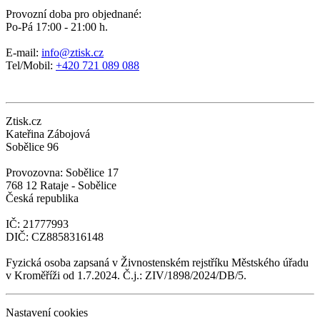
Provozní doba pro objednané:
Po-Pá 17:00 - 21:00 h.
E-mail:
info@ztisk.cz
Tel/Mobil:
+420 721 089 088
Ztisk.cz
Kateřina Zábojová
Sobělice 96
Provozovna: Sobělice 17
768 12 Rataje - Sobělice
Česká republika
IČ: 21777993
DIČ: CZ8858316148
Fyzická osoba zapsaná v Živnostenském rejstříku Městského úřadu
v Kroměříži od 1.7.2024. Č.j.: ZIV/1898/2024/DB/5.
Nastavení cookies