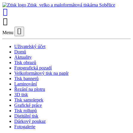
Ztisk
velko a maloformátová tiskárna Sobělice
Menu
Zavřít
Uživatelský účet
Domů
Aktuality
Tisk obrazů
Fotografická pozadí
Velkoformátový tisk na papír
Tisk bannerů
Laminování
Řezání na plotru
3D tisk
Tisk samolepek
Grafické práce
Tisk rollupů
Digitální tisk
Dárkový poukaz
Fotogalerie